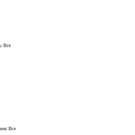
ь:
Все
ния:
Все